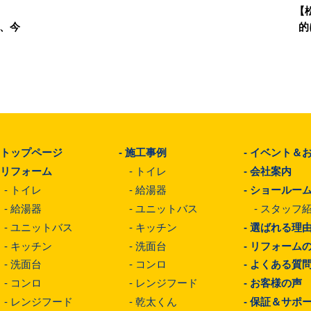
【
る、今
的
-
トップページ
-
施工事例
-
イベント＆
-
リフォーム
-
トイレ
-
会社案内
-
トイレ
-
給湯器
-
ショールー
-
給湯器
-
ユニットバス
-
スタッフ
-
ユニットバス
-
キッチン
-
選ばれる理
-
キッチン
-
洗面台
-
リフォーム
-
洗面台
-
コンロ
-
よくある質
-
コンロ
-
レンジフード
-
お客様の声
-
レンジフード
-
乾太くん
-
保証＆サポ