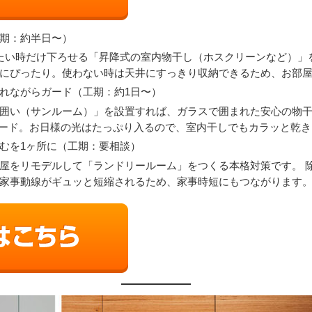
期：約半日〜）
たい時だけ下ろせる「昇降式の室内物干し（ホスクリーンなど）」
にぴったり。使わない時は天井にすっきり収納できるため、お部
れながらガード（工期：約1日〜）
囲い（サンルーム）」を設置すれば、ガラスで囲まれた安心の物干
りガード。お日様の光はたっぷり入るので、室内干しでもカラッと乾
むを1ヶ所に（工期：要相談）
屋をリモデルして「ランドリールーム」をつくる本格対策です。 除
家事動線がギュッと短縮されるため、家事時短にもつながります