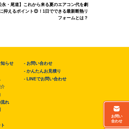
松永・尾道】これから来る夏のエアコン代を劇
に抑えるポイント😊！1日でできる最新断熱リ
フォームとは？
お知らせ
-
お問い合わせ
-
かんたんお見積り
ム
-
LINEでお問い合わせ
紹介
由
の流れ
問
お問い
合わせ
ート