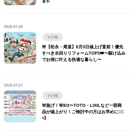
🚿✨
2026.07.28
その他
🚨【松永・尾道】8月3日値上げ直前！優先
すべき水回りリフォームTOP3👑〜駆け込み
でお得に叶える快適な暮らし〜
2026.07.27
その他
🚨急げ！🚨8/3〜TOTO・LIXILなど一部商
品が値上がり！ご検討中の方はお早めに🏃‍♂️
💨