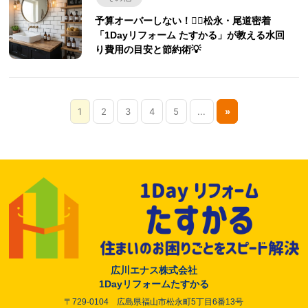
予算オーバーしない！🙅‍♀️松永・尾道密着
「1Dayリフォーム たすかる」が教える水回
り費用の目安と節約術💡
1
2
3
4
5
...
»
広川エナス株式会社
1Dayリフォームたすかる
〒729-0104 広島県福山市松永町5丁目6番13号