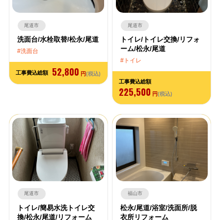
尾道市
尾道市
洗面台/水栓取替/松永/尾道
トイレ/トイレ交換/リフォ
ーム/松永/尾道
洗面台
トイレ
52,800
工事費込総額
円
(税込)
工事費込総額
225,500
円
(税込)
尾道市
福山市
トイレ/簡易水洗トイレ交
松永/尾道/浴室/洗面所/脱
換/松永/尾道/リフォーム
衣所リフォーム