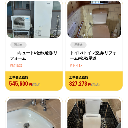
福山市
尾道市
エコキュート/松永/尾道/リ
トイレ/トイレ交換/リフォ
フォーム
ーム/松永/尾道
給湯器
トイレ
工事費込総額
工事費込総額
545,600
327,273
円
(税込)
円
(税込)