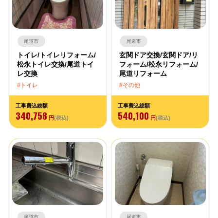
尾道市
尾道市
トイレ/トイレリフォーム/
玄関ドア交換/玄関ドア/リ
松永トイレ交換/尾道トイ
フォーム/松永リフォーム/
レ交換
尾道リフォーム
トイレ
その他
工事費込総額
工事費込総額
340,758
540,100
円
(税込)
円
(税込)
尾道市
尾道市