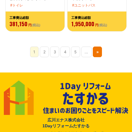
トイレ
ユニットバス
工事費込総額
工事費込総額
381,150
1,950,000
円
(税込)
円
(税込)
1
2
3
4
5
...
»
広川エナス株式会社
1Dayリフォームたすかる