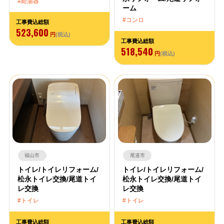
給湯器
ーム
コンロ
工事費込総額
523,600
円
(税込)
工事費込総額
518,540
円
(税込)
福山市
尾道市
トイレ/トイレリフォーム/
トイレ/トイレリフォーム/
松永トイレ交換/尾道トイ
松永トイレ交換/尾道トイ
レ交換
レ交換
トイレ
トイレ
工事費込総額
工事費込総額