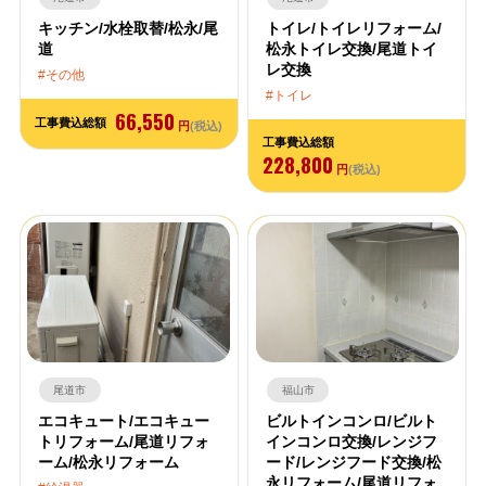
キッチン/水栓取替/松永/尾
トイレ/トイレリフォーム/
道
松永トイレ交換/尾道トイ
レ交換
その他
トイレ
66,550
工事費込総額
円
(税込)
工事費込総額
228,800
円
(税込)
尾道市
福山市
エコキュート/エコキュー
ビルトインコンロ/ビルト
トリフォーム/尾道リフォ
インコンロ交換/レンジフ
ーム/松永リフォーム
ード/レンジフード交換/松
永リフォーム/尾道リフォ