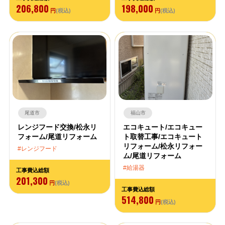
206,800
198,000
円
(税込)
円
(税込)
尾道市
福山市
レンジフード交換/松永リ
エコキュート/エコキュー
フォーム/尾道リフォーム
ト取替工事/エコキュート
リフォーム/松永リフォー
レンジフード
ム/尾道リフォーム
給湯器
工事費込総額
201,300
円
(税込)
工事費込総額
514,800
円
(税込)