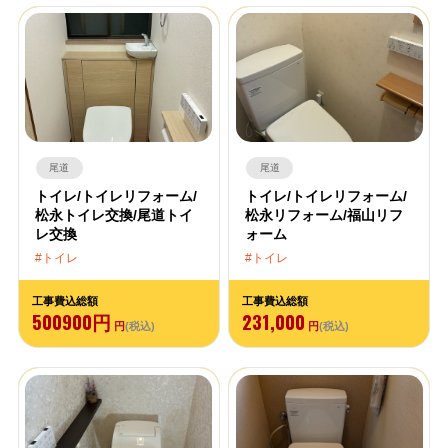
尾道
尾道
トイレ/トイレリフォーム/
トイレ/トイレリフォーム/
松永トイレ交換/尾道トイ
松永リフォーム/福山リフ
レ交換
ォーム
トイレ
トイレ
工事費込総額
工事費込総額
500900円
231,000
円
(税込)
円
(税込)