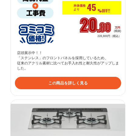
45
本体価格
より
%OFF!!
20
.80
万円
(税抜)
228,800円（税込）
店頭展示中！！

「ステンレス」のフロントパネルを採用しているため、

従来のアクリル素材に比べてお手入れ性と耐久性がアップしま
した。
この商品を詳しく見る