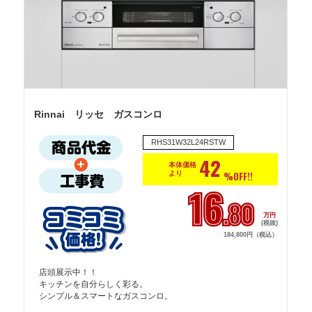
Rinnai リッセ ガスコンロ
RHS31W32L24RSTW
42
本体価格
より
%OFF!!
16
.80
万円
(税抜)
184,800円（税込）
店頭展示中！！

キッチンを自分らしく彩る。

シンプル＆スマートなガスコンロ。