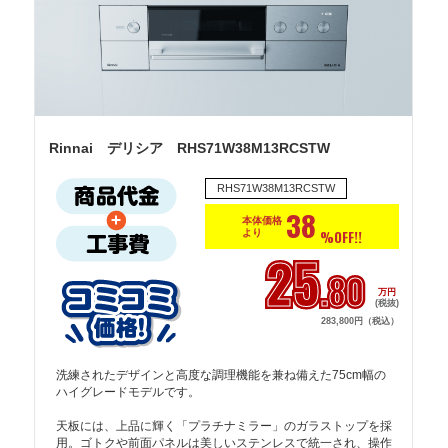
Rinnai デリシア RHS71W38M13RCSTW
RHS71W38M13RCSTW
38
本体価格
より
%OFF!!
25
.80
万円
(税抜)
283,800円（税込）
洗練されたデザインと高度な調理機能を兼ね備えた75cm幅の
ハイグレードモデルです。

天板には、上品に輝く「プラチナミラー」のガラストップを採
用。ゴトクや前面パネルは美しいステンレスで統一され、操作