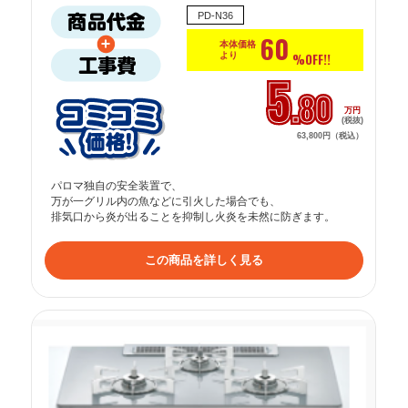
PD-N36
60
本体価格
より
%OFF!!
5
.80
万円
(税抜)
63,800円（税込）
パロマ独自の安全装置で、

万が一グリル内の魚などに引火した場合でも、

排気口から炎が出ることを抑制し火炎を未然に防ぎます。
この商品を詳しく見る