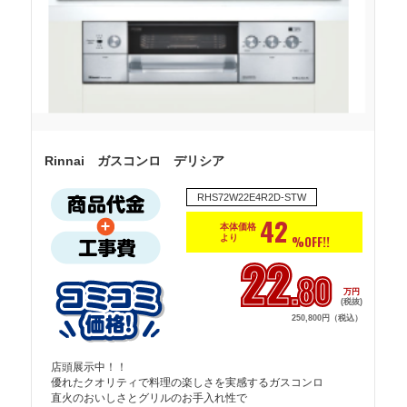
Rinnai ガスコンロ デリシア
RHS72W22E4R2D-STW
42
本体価格
より
%OFF!!
22
.80
万円
(税抜)
250,800円（税込）
店頭展示中！！

優れたクオリティで料理の楽しさを実感するガスコンロ

直火のおいしさとグリルのお手入れ性で
