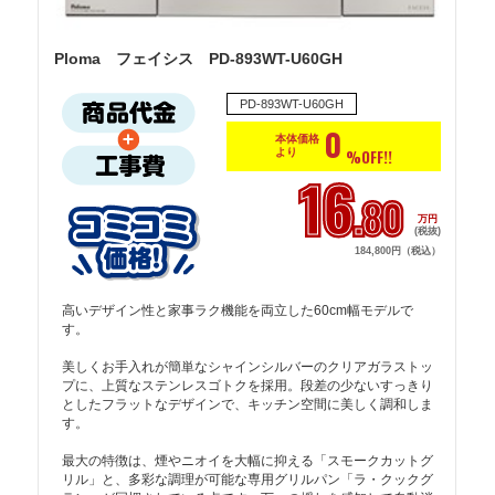
Ploma フェイシス PD-893WT-U60GH
PD-893WT-U60GH
0
本体価格
より
%OFF!!
16
.80
万円
(税抜)
184,800円（税込）
高いデザイン性と家事ラク機能を両立した60cm幅モデルで
す。

美しくお手入れが簡単なシャインシルバーのクリアガラストッ
プに、上質なステンレスゴトクを採用。段差の少ないすっきり
としたフラットなデザインで、キッチン空間に美しく調和しま
す。

最大の特徴は、煙やニオイを大幅に抑える「スモークカットグ
リル」と、多彩な調理が可能な専用グリルパン「ラ・クックグ