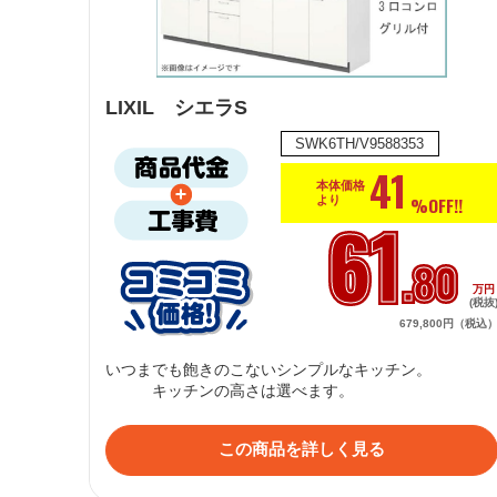
LIXIL シエラS
SWK6TH/V9588353
41
本体価格
%OFF!!
より
61
.80
万
(税抜
679,800円（税込
いつまでも飽きのこないシンプルなキッチン。

この商品を詳しく見る