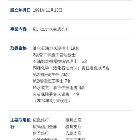
設立年月日
1991年11月13日
事業内容
広川エナス株式会社
取得資格
液化石油ガス設備士 19名
2級管工事施工管理技士
石油燃焼機器技術管理士 6名
丙種化学（液化石油ガス）責任者免状 5名
第2種販売主任 23名
第2種電気工事士 7名
給水装置工事主任技術者 3名
火災保険募集人資格 4名
（2024年3月末現在）
主要取引銀
広島銀行 横川支店
行
広島信用金庫 横川支店
伊予銀行 広島支店
山陰合同銀行 広島西支店