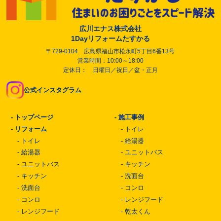
広川エナス株式会社
1Dayリフォームたすかる
〒729-0104 広島県福山市松永町5丁目6番13号
営業時間：10:00～18:00
定休日： 日曜日／祝日／盆・正月
公式インスタグラム
-
トップページ
-
施工事例
-
リフォーム
-
トイレ
-
トイレ
-
給湯器
-
給湯器
-
ユニットバス
-
ユニットバス
-
キッチン
-
キッチン
-
洗面台
-
洗面台
-
コンロ
-
コンロ
-
レンジフード
-
レンジフード
-
乾太くん