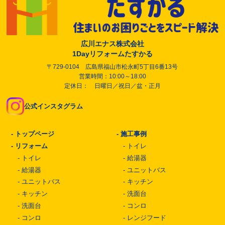
広川エナス株式会社
1Dayリフォームたすかる
〒729-0104 広島県福山市松永町5丁目6番13号
営業時間：10:00～18:00
定休日： 日曜日／祝日／盆・正月
公式インスタグラム
-
トップページ
-
施工事例
-
リフォーム
-
トイレ
-
トイレ
-
給湯器
-
給湯器
-
ユニットバス
-
ユニットバス
-
キッチン
-
キッチン
-
洗面台
-
洗面台
-
コンロ
-
コンロ
-
レンジフード