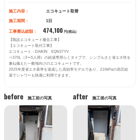
施工内容：
エコキュート取替
施工期間：
1日
474,100
工事費込総額：
円(税込)
【既設エコキュート撤去工事】

【エコキュート取付工事】

エコキュート：DAIKIN　EQN37YV 

⇒370L（3〜5人用）の給湯専用らくタイプで、シンプルさと省エネ性を
兼ね備えた一般地向けのエコキュートです。

2025年度省エネ基準を達成した高効率モデルであり、210kPaの高圧給
湯でシャワーも快適に利用できます。 
before
after
施工前の写真
施工後の写真