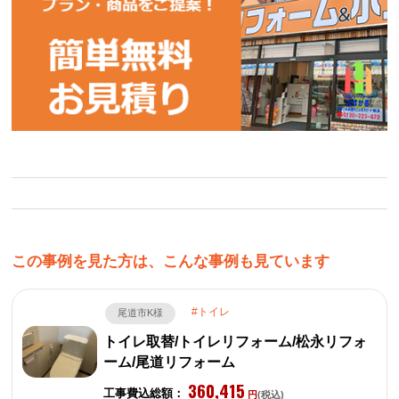
この事例を見た方は、こんな事例も見ています
トイレ
尾道市K様
トイレ取替/トイレリフォーム/松永リフォ
ーム/尾道リフォーム
360,415
工事費込総額：
円
(税込)