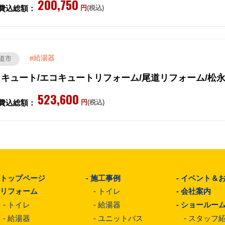
200,750
費込総額：
円
(税込)
給湯器
道市
コキュート/エコキュートリフォーム/尾道リフォーム/松
523,600
費込総額：
円
(税込)
-
トップページ
-
施工事例
-
イベント＆
-
リフォーム
-
トイレ
-
会社案内
-
トイレ
-
給湯器
-
ショールー
-
給湯器
-
ユニットバス
-
スタッフ