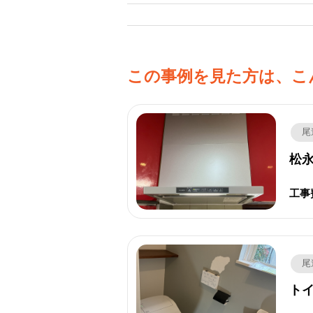
この事例を見た方は、こ
尾
松永
工事
尾
トイ