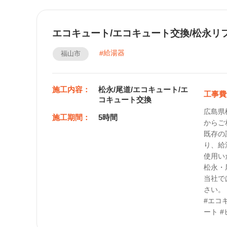
エコキュート/エコキュート交換/松永リ
給湯器
福山市
施工内容：
松永/尾道/エコキュート/エ
工事費
コキュート交換
広島県
施工期間：
5時間
からご
既存の
り、給
使用い
松永・
当社で
さい。

#エコ
ート 