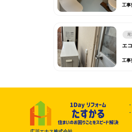
工事
尾
エ
工事
広川エナス株式会社