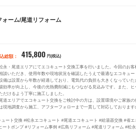
フォーム/尾道リフォーム
415,800
込総額：
円(税込)
松永・尾道エリアにてエコキュート交換工事を行いました。今回のお客
相談いただき、使用年数や現地状況を確認したうえで最適なエコキュー
設備は設置から年数が経過しており、電気代の負担も大きくなっていた
湯効率が向上し、今後の光熱費削減にもつながる見込みです。また、ヒ
ただけるよう丁寧に施工しました。

尾道エリアでエコキュート交換をご検討中の方は、設置環境やご家族の
は現地調査から施工、アフターフォローまで一貫して対応しております
キュート交換 #松永エコキュート #尾道エコキュート #給湯器交換 #省
#ヒートポンプ #リフォーム事例 #広島リフォーム #尾道リフォーム #松