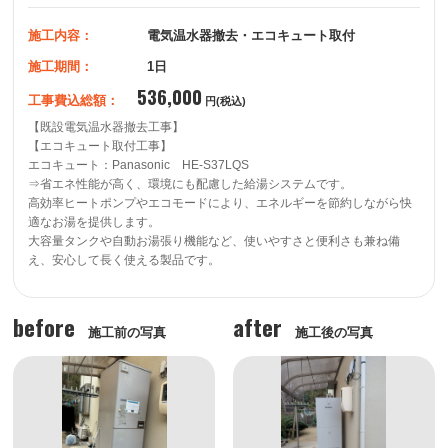
施工内容：
電気温水器撤去・エコキュート取付
施工期間：
1日
536,000
工事費込総額：
円(税込)
【既設電気温水器撤去工事】

【エコキュート取付工事】

エコキュート：Panasonic　HE-S37LQS

⇒省エネ性能が高く、環境にも配慮した給湯システムです。

高効率ヒートポンプやエコモードにより、エネルギーを節約しながら快
適なお湯を提供します。

大容量タンクや自動お湯張り機能など、使いやすさと便利さも兼ね備
え、安心して長く使える製品です。
before
after
施工前の写真
施工後の写真