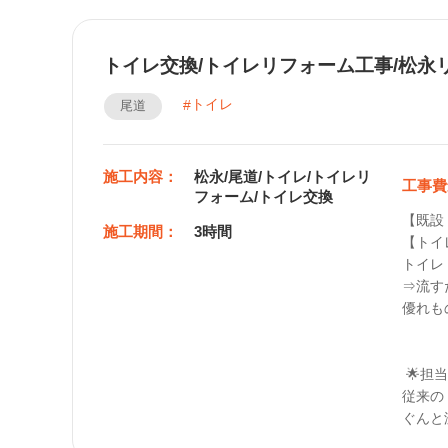
トイレ交換/トイレリフォーム工事/松永
トイレ
尾道
施工内容：
松永/尾道/トイレ/トイレリ
工事費
フォーム/トイレ交換
【既設
施工期間：
3時間
【トイ
トイレ：
⇒流す
優れも
 🌟担当メッセージ🌟

従来の