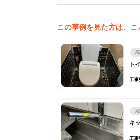
この事例を見た方は、こ
尾
トイ
工事
尾
キッ
工事