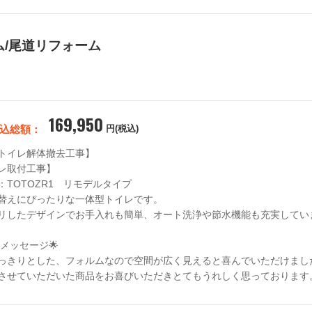
ム/尾道リフォーム
169,950
込総額：
円(税込)
トイレ解体撤去工事】

レ取付工事】

：TOTOZR1　リモデルタイプ

替えにぴったりな一体型トイレです。

リしたデザインでお手入れも簡単、オート洗浄や節水機能も充実していま
っきりとした、フォルムなので空間が広く見えると喜んでいただけました