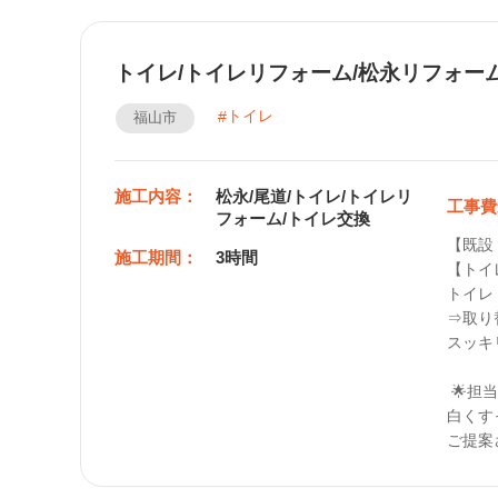
トイレ/トイレリフォーム/松永リフォー
トイレ
福山市
施工内容：
松永/尾道/トイレ/トイレリ
工事費
フォーム/トイレ交換
【既設
施工期間：
3時間
【トイ
トイレ
⇒取り
スッキ
 🌟担当メッセージ🌟

白くす