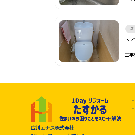
尾
トイ
工事
広川エナス株式会社