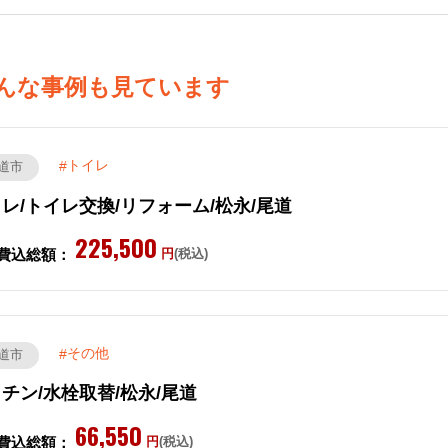
んな事例も見ています
トイレ
道市
レ/トイレ交換/リフォーム/松永/尾道
225,500
費込総額：
円
(税込)
その他
道市
チン/水栓取替/松永/尾道
66,550
費込総額：
円
(税込)