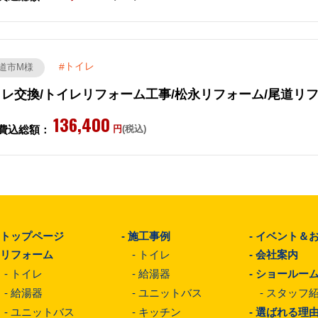
トイレ
道市M様
レ交換/トイレリフォーム工事/松永リフォーム/尾道リ
136,400
費込総額：
円
(税込)
-
トップページ
-
施工事例
-
イベント＆
-
リフォーム
-
トイレ
-
会社案内
-
トイレ
-
給湯器
-
ショールー
-
給湯器
-
ユニットバス
-
スタッフ
-
ユニットバス
-
キッチン
-
選ばれる理