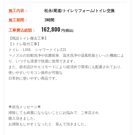
施工内容：
松永/尾道/トイレリフォーム/トイレ交換
施工期間：
3時間
162,800
工事費込総額：
円(税込)
【既設トイレ撤去工事】

【トイレ取付工事】

トイレ：LIXIL　シャワートイレZJ1

⇒ノズルの自動洗浄や抗菌前座、温水洗浄や温風乾燥といった機能によ
り、いつでも清潔で快適に使用できます。

また、節水設計やエコモードにより経済的で環境にも配慮されており、
使いやすいリモコン操作が可能な

日常的に使いやすい商品です。

🌟担当メッセージ🌟

掃除しても綺麗にならないことにお悩みで、ご来店され

購入頂きました。

お掃除もしやすくなったと、喜んで頂きました。
