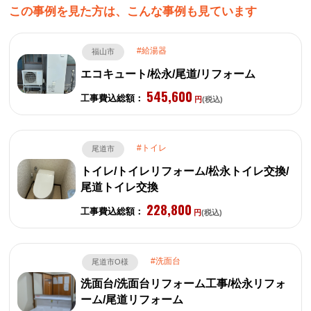
この事例を見た方は、こんな事例も見ています
給湯器
福山市
エコキュート/松永/尾道/リフォーム
545,600
工事費込総額：
円
(税込)
トイレ
尾道市
トイレ/トイレリフォーム/松永トイレ交換/
尾道トイレ交換
228,800
工事費込総額：
円
(税込)
洗面台
尾道市O様
洗面台/洗面台リフォーム工事/松永リフォ
ーム/尾道リフォーム