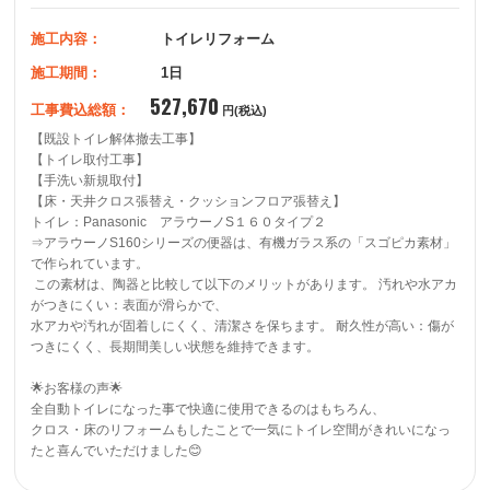
施工内容：
トイレリフォーム
施工期間：
1日
527,670
工事費込総額：
円(税込)
【既設トイレ解体撤去工事】

【トイレ取付工事】

【手洗い新規取付】

【床・天井クロス張替え・クッションフロア張替え】

トイレ：Panasonic　アラウーノS１６０タイプ２

⇒アラウーノS160シリーズの便器は、有機ガラス系の「スゴピカ素材」
で作られています。

 この素材は、陶器と比較して以下のメリットがあります。 汚れや水アカ
がつきにくい：表面が滑らかで、

水アカや汚れが固着しにくく、清潔さを保ちます。 耐久性が高い：傷が
つきにくく、長期間美しい状態を維持できます。

🌟お客様の声🌟

全自動トイレになった事で快適に使用できるのはもちろん、

クロス・床のリフォームもしたことで一気にトイレ空間がきれいになっ