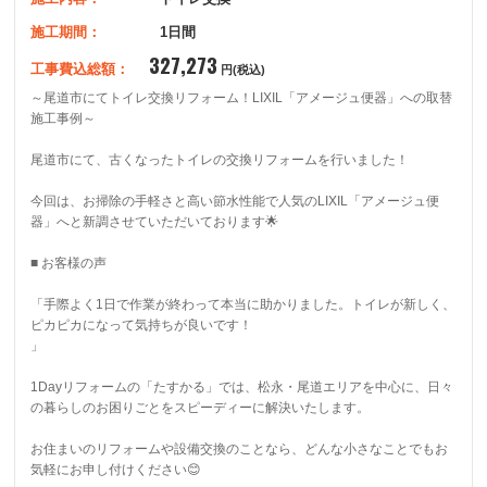
施工期間：
1日間
327,273
工事費込総額：
円(税込)
～尾道市にてトイレ交換リフォーム！LIXIL「アメージュ便器」への取替
施工事例～

尾道市にて、古くなったトイレの交換リフォームを行いました！

今回は、お掃除の手軽さと高い節水性能で人気のLIXIL「アメージュ便
器」へと新調させていただいております🌟

■ お客様の声

「手際よく1日で作業が終わって本当に助かりました。トイレが新しく、
ピカピカになって気持ちが良いです！

」

1Dayリフォームの「たすかる」では、松永・尾道エリアを中心に、日々
の暮らしのお困りごとをスピーディーに解決いたします。

お住まいのリフォームや設備交換のことなら、どんな小さなことでもお
気軽にお申し付けください😊