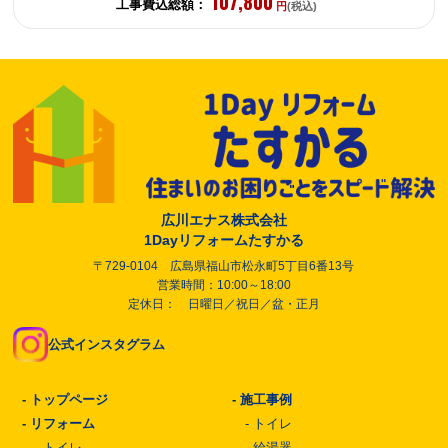
107,800
工事費込総額：
円
(税込)
広川エナス株式会社
1Dayリフォームたすかる
〒729-0104 広島県福山市松永町5丁目6番13号
営業時間：10:00～18:00
定休日： 日曜日／祝日／盆・正月
公式インスタグラム
-
トップページ
-
施工事例
-
リフォーム
-
トイレ
-
トイレ
-
給湯器