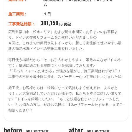
ム
施工期間：
１日
381,150
工事費込総額：
円(税込)
広島県福山市（松永エリア）および尾道市周辺にお住まいのお客様よ
り、トイレの交換リフォームをご依頼いただきました😊

今回は、これまでの簡易水洗トイレから、新しく衛生的で使いやすい最
新の簡易水洗トイレへの交換工事を行いました。

毎日使う場所だからこそ、お手入れがしやすく、家族みんなが「住みや
すく」快適に過ごせる空間づくりを意識しております♪

「1Dayリフォームたすかる」の強みを活かし、施工期間はわずか1日！
工事中の不便を最小限に抑え、スピーディーかつ丁寧に仕上げました😊

施工後、お客様からは「綺麗になって気持ちよく使えるわ、ありがと
う！」と大変満足していただけた様子で、私たちも本当に嬉しい限りで
す♪「トイレを綺麗にしたい」「もっと快適な住まいにリフォームした
い」とお悩みの方は、ぜひお気軽に「1Dayリフォームたすかる」までご
相談ください！
before
after
施工前の写真
施工後の写真