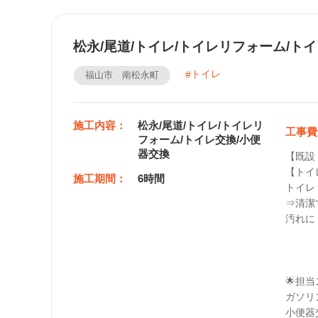
松永/尾道/トイレ/トイレリフォーム/ト
トイレ
福山市 南松永町
施工内容：
松永/尾道/トイレ/トイレリ
工事費
フォーム/トイレ交換/小便
器交換
【既設
【トイ
施工期間：
6時間
トイレ：
⇒清潔
汚れに
🌟担当
ガソリ
小便器