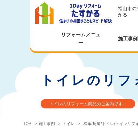
福山市の
かる
リフォームメニュ
施工事例
ー
トイレのリフ
トイレのリフォーム商品のご案内です。
TOP
>
施工事例
>
トイレ
>
松永/尾道/トイレ/トイレリフ