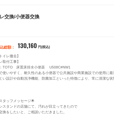
イレ交換/小便器交換
130,160
込総額：
円(税込)
トイレ撤去】

レ取付工事】

TOTO　床置床排水小便器 　U508C#NW1 

で使いやすく、耐久性のある小便器で公共施設や商業施設での使用に最適
くい設計や自動洗浄機能、防菌加工といった特徴により、常に清潔な状態
スタッフメッセージ🌟

ンスタンドの店舗にて、汚れが目立ってきたので

交換をしたいと、ご相談いただきました。
