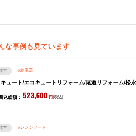
んな事例も見ています
給湯器
道市
コキュート/エコキュートリフォーム/尾道リフォーム/松
523,600
費込総額：
円
(税込)
レンジフード
道市