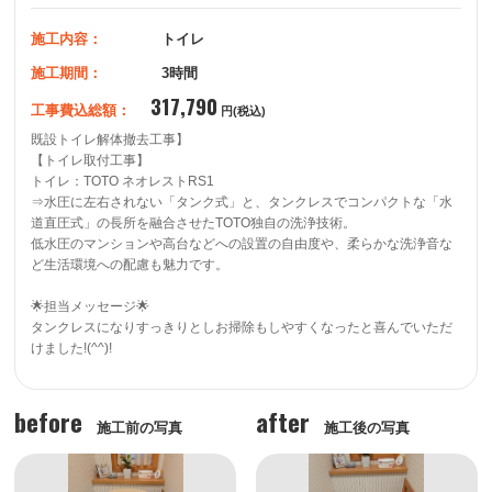
施工内容：
トイレ
施工期間：
3時間
317,790
工事費込総額：
円(税込)
既設トイレ解体撤去工事】

【トイレ取付工事】

トイレ：TOTO ネオレストRS1

⇒水圧に左右されない「タンク式」と、タンクレスでコンパクトな「水
道直圧式」の長所を融合させたTOTO独自の洗浄技術。 

低水圧のマンションや高台などへの設置の自由度や、柔らかな洗浄音な
ど生活環境への配慮も魅力です。

🌟担当メッセージ🌟

タンクレスになりすっきりとしお掃除もしやすくなったと喜んでいただ
けました!(^^)!
before
after
施工前の写真
施工後の写真