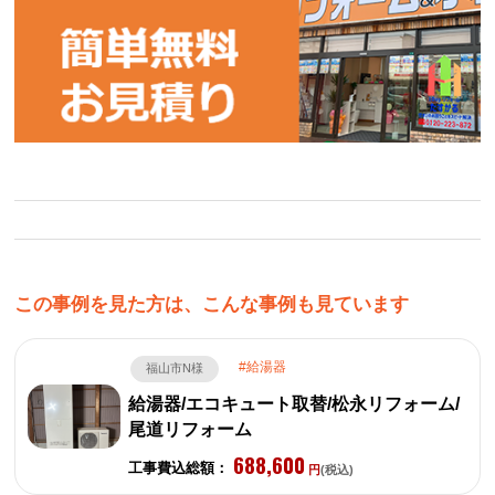
この事例を見た方は、こんな事例も見ています
給湯器
福山市N様
給湯器/エコキュート取替/松永リフォーム/
尾道リフォーム
688,600
工事費込総額：
円
(税込)