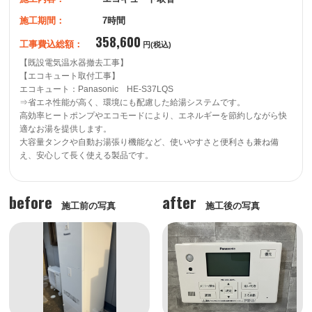
施工期間：
7時間
358,600
工事費込総額：
円(税込)
【既設電気温水器撤去工事】

【エコキュート取付工事】

エコキュート：Panasonic　HE-S37LQS

⇒省エネ性能が高く、環境にも配慮した給湯システムです。

高効率ヒートポンプやエコモードにより、エネルギーを節約しながら快
適なお湯を提供します。

大容量タンクや自動お湯張り機能など、使いやすさと便利さも兼ね備
before
after
施工前の写真
施工後の写真