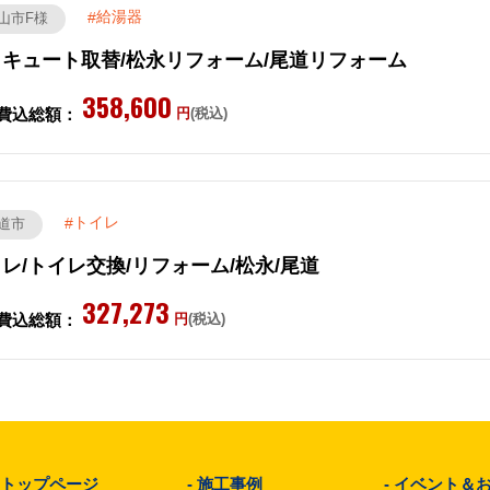
給湯器
山市F様
コキュート取替/松永リフォーム/尾道リフォーム
358,600
費込総額：
円
(税込)
トイレ
道市
レ/トイレ交換/リフォーム/松永/尾道
327,273
費込総額：
円
(税込)
-
トップページ
-
施工事例
-
イベント＆