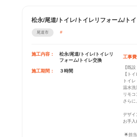
松永/尾道/トイレ/トイレリフォーム/ト
尾道市
施工内容：
松永/尾道/トイレ/トイレリ
工事費
フォーム/トイレ交換
【既設
施工期間：
３時間
【トイ
トイレ：
温水洗
リモコ
さらに
デザイ
お手入
 🌟担当メッセージ🌟
