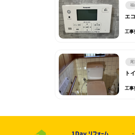
福
エ
工事
尾
トイ
工事