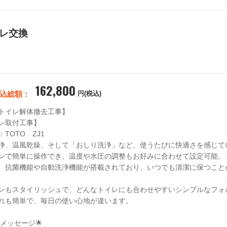
イレ交換
162,800
込総額：
円(税込)
トイレ解体撤去工事】

レ取付工事】

TOTO　ZJ1

浄、温風乾燥、そして「おしり洗浄」など、使うたびに快適さを感じてい
ンで簡単に操作でき、温度や水圧の調整もお好みに合わせて設定可能、

、抗菌機能や自動洗浄機能が搭載されており、いつでも清潔に保つことが
ンもスタイリッシュで、どんなトイレにも合わせやすいシンプルなフォル
れも簡単で、毎日の使い心地が違います。
