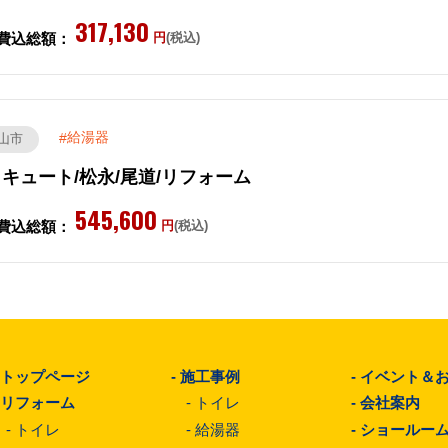
317,130
費込総額：
円
(税込)
給湯器
山市
キュート/松永/尾道/リフォーム
545,600
費込総額：
円
(税込)
-
トップページ
-
施工事例
-
イベント＆
-
リフォーム
-
トイレ
-
会社案内
-
トイレ
-
給湯器
-
ショールー