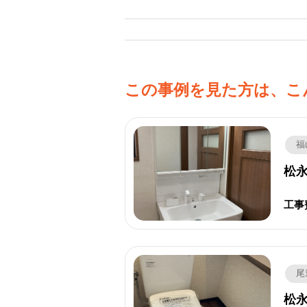
この事例を見た方は、こ
福
松永
工事
尾
松永