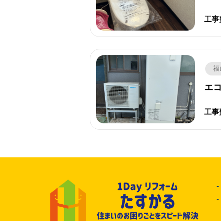
工事
福
エコ
工事