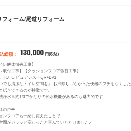
リフォーム/尾道リフォーム
130,000
込総額：
円(税込)
イレ解体撤去工事】

レ取付工事】【クッションフロア張替工事】

TOTO ピュアレストQR+BV1

つでも清潔なトイレ空間を』 お掃除しづらかった便器のフチをなくし
と拭きできるのが特徴です。

洗浄水量約1/3でかなりの節水機能があるのも魅力的です！

様の声🌟

ョンフロアも一緒に変えたことで

空間がガラッと変わったと喜んでいただけました♪
