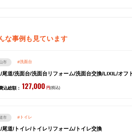
んな事例も見ています
洗面台
山市
/尾道/洗面台/洗面台リフォーム/洗面台交換/LIXIL/オフ
127,000
費込総額：
円
(税込)
トイレ
道市
/尾道/トイレ/トイレリフォーム/トイレ交換