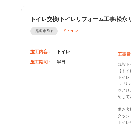
トイレ交換/トイレリフォーム工事/松永
トイレ
尾道市S様
施工内容：
トイレ
工事費
施工期間：
半日
既設ト
【トイ
トイレ：
⇒『い
ッとひ
そして
🌟お客
クッシ
トイレ