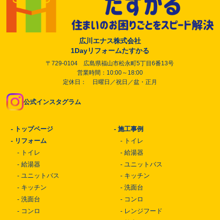
広川エナス株式会社
1Dayリフォームたすかる
〒729-0104 広島県福山市松永町5丁目6番13号
営業時間：10:00～18:00
定休日： 日曜日／祝日／盆・正月
公式インスタグラム
-
トップページ
-
施工事例
-
リフォーム
-
トイレ
-
トイレ
-
給湯器
-
給湯器
-
ユニットバス
-
ユニットバス
-
キッチン
-
キッチン
-
洗面台
-
洗面台
-
コンロ
-
コンロ
-
レンジフード