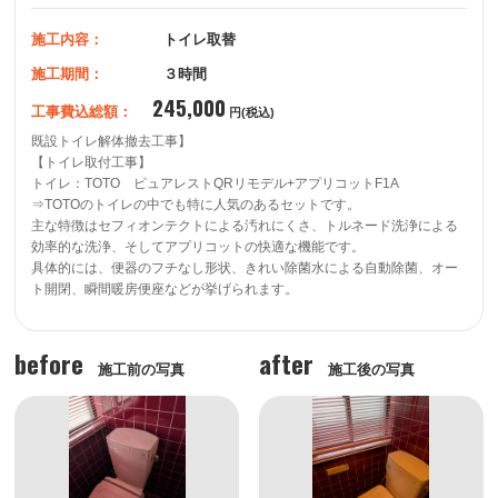
施工内容：
トイレ取替
施工期間：
３時間
245,000
工事費込総額：
円(税込)
既設トイレ解体撤去工事】

【トイレ取付工事】

トイレ：TOTO　ピュアレストQRリモデル+アプリコットF1A

⇒TOTOのトイレの中でも特に人気のあるセットです。

主な特徴はセフィオンテクトによる汚れにくさ、トルネード洗浄による
効率的な洗浄、そしてアプリコットの快適な機能です。

具体的には、便器のフチなし形状、きれい除菌水による自動除菌、オー
ト開閉、瞬間暖房便座などが挙げられます。﻿
before
after
施工前の写真
施工後の写真