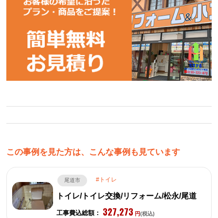
この事例を見た方は、こんな事例も見ています
トイレ
尾道市
トイレ/トイレ交換/リフォーム/松永/尾道
327,273
工事費込総額：
円
(税込)