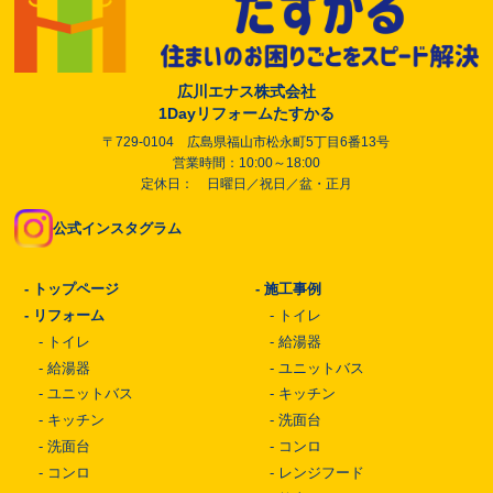
広川エナス株式会社
1Dayリフォームたすかる
〒729-0104 広島県福山市松永町5丁目6番13号
営業時間：10:00～18:00
定休日： 日曜日／祝日／盆・正月
公式インスタグラム
-
トップページ
-
施工事例
-
リフォーム
-
トイレ
-
トイレ
-
給湯器
-
給湯器
-
ユニットバス
-
ユニットバス
-
キッチン
-
キッチン
-
洗面台
-
洗面台
-
コンロ
-
コンロ
-
レンジフード