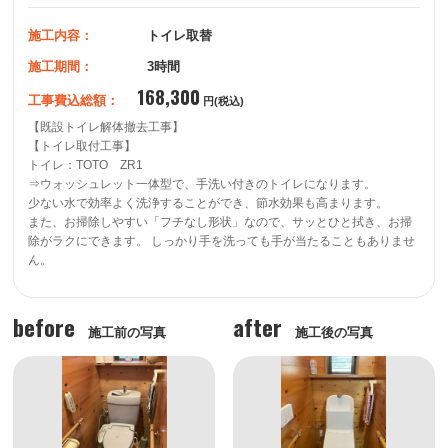
施工内容：
トイレ取替
施工期間：
3時間
168,300
工事費込総額：
円(税込)
【既設トイレ解体撤去工事】

【トイレ取付工事】

トイレ：TOTO　ZR1

⇒ウォッシュレット一体型で、手洗い付きのトイレになります。 

少ない水で効率よく洗浄することができ、節水効果も高まります。 

また、お掃除しやすい「フチなし形状」なので、サッとひと拭き、お掃
除がラクにできます。 しっかり手を洗っても手が当たることもありませ
before
after
施工前の写真
施工後の写真