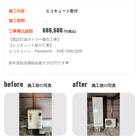
施工内容：
エコキュート取付
施工期間：
.
688,600
工事費込総額：
円(税込)
【既設灯油ボイラー撤去工事】

【エコキュート取付工事】

エコキュート：Panasonic　XHE-S46LQSR

before
after
施工前の写真
施工後の写真