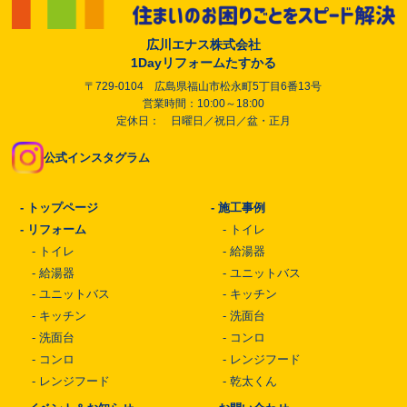
広川エナス株式会社
1Dayリフォームたすかる
〒729-0104 広島県福山市松永町5丁目6番13号
営業時間：10:00～18:00
定休日： 日曜日／祝日／盆・正月
公式インスタグラム
-
トップページ
-
施工事例
-
リフォーム
-
トイレ
-
トイレ
-
給湯器
-
給湯器
-
ユニットバス
-
ユニットバス
-
キッチン
-
キッチン
-
洗面台
-
洗面台
-
コンロ
-
コンロ
-
レンジフード
-
レンジフード
-
乾太くん