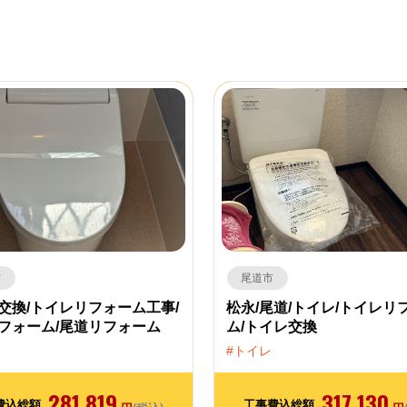
市
尾道市
交換/トイレリフォーム工事/
松永/尾道/トイレ/トイレリ
フォーム/尾道リフォーム
ム/トイレ交換
トイレ
281,819
317,130
費込総額
工事費込総額