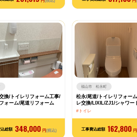
円
(税込)
円
市
福山市 松永町
交換/トイレリフォーム工事/
松永/尾道/トイレリフォーム
フォーム/尾道リフォーム
レ交換/LIXIL/ZJ1/シャワ
トイレ
348,000
162,800
費込総額
工事費込総額
円
(税込)
円