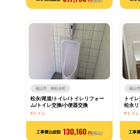
円
(税込)
福山市 南松永町
福山
松永/尾道/トイレ/トイレリフォー
トイレ
ム/トイレ交換/小便器交換
松永リ
トイレ
トイレ
130,160
工事費込総額
工事
円
(税込)