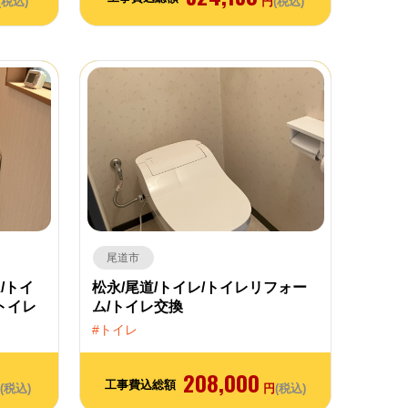
(税込)
円
(税込)
尾道市
/トイ
松永/尾道/トイレ/トイレリフォー
ートイレ
ム/トイレ交換
トイレ
208,000
工事費込総額
(税込)
円
(税込)