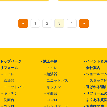
«
1
2
3
4
»
-
トップページ
-
施工事例
-
イベント＆
-
リフォーム
-
トイレ
-
会社案内
-
トイレ
-
給湯器
-
ショールー
-
給湯器
-
ユニットバス
-
スタッフ
-
ユニットバス
-
キッチン
-
選ばれる理
-
キッチン
-
洗面台
-
リフォーム
-
洗面台
-
コンロ
-
よくある質
-
コンロ
-
レンジフード
-
お客様の声