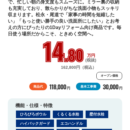
で、忙しい朝の身支度もスムーズに。ミラー裏の収納
も充実しており、散らかりがちな洗面小物もスッキリ
収まります。松永・尾道で「家事の時間を短縮した
い」「もっと使い勝手の良い洗面所にしたい」とお考
えの方にぴったりの1Dayリフォーム向け商品です。毎
日使う場所だからこそ、ときめく空間へ。
14
.80
万円
(税抜)
162,800円（税込）
オープン価格
118,000
30,000
商品代
基本工事費
円
円
機能・仕様・特徴
ひろびろボウル
くるくる水栓
壁付水栓
ハイバックガード
エコハンドル