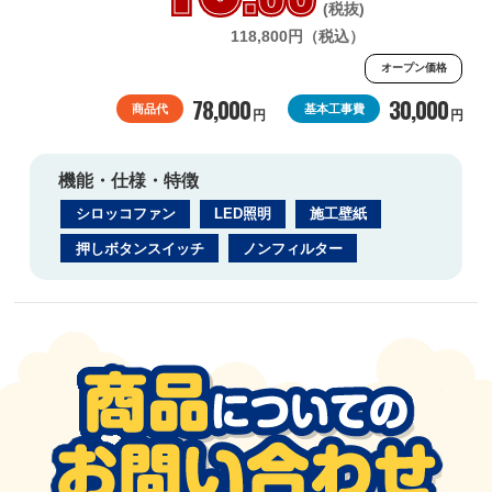
(税抜)
118,800円（税込）
オープン価格
78,000
30,000
商品代
基本工事費
円
円
機能・仕様・特徴
シロッコファン
LED照明
施工壁紙
押しボタンスイッチ
ノンフィルター