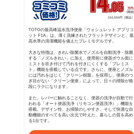
14
.05
万
(税抜
154,550円（税込
TOTOの最高峰温水洗浄便座「ウォシュレット アプリコ
ット F1A」は、薄く洗練されたフラットデザインと、最
高水準の清潔機能を備えたプレミモデルです。

大きな特徴は、きれい除菌水でノズルを自動洗浄・除菌
する「ノズルきれい」に加え、使用前に便器ボウル面に
ミストを吹き付けて汚れを付きにくくする「プレミス
ト」機能を搭載している点です。さらに、便座とノズル
には汚れをはじく「クリーン樹脂」を採用し、便座のつ
ぎ目がない「クリーン便座」によって、日々の掃除が格
段にラクになります。

また、レバーに触れることなく、便器の洗浄が自動で行
われる「オート便器洗浄（リモコン便器洗浄）」機能を
搭載。デザイン性、お掃除のしやすさ、そして快適な自
動機能のすべてを高い次元で叶えた、暮らしの質を高め
る1台です。