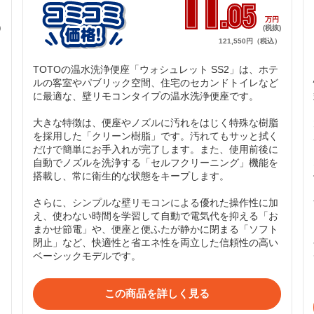
11
.05
円
万円
)
(税抜)
）
121,550円（税込）
TOTOの温水洗浄便座「ウォシュレット SS2」は、ホテ
ルの客室やパブリック空間、住宅のセカンドトイレなど
に最適な、壁リモコンタイプの温水洗浄便座です。

大きな特徴は、便座やノズルに汚れをはじく特殊な樹脂
を採用した「クリーン樹脂」です。汚れてもサッと拭く
だけで簡単にお手入れが完了します。また、使用前後に
自動でノズルを洗浄する「セルフクリーニング」機能を
搭載し、常に衛生的な状態をキープします。

さらに、シンプルな壁リモコンによる優れた操作性に加
え、使わない時間を学習して自動で電気代を抑える「お
まかせ節電」や、便座と便ふたが静かに閉まる「ソフト
閉止」など、快適性と省エネ性を両立した信頼性の高い
ベーシックモデルです。
この商品を詳しく見る