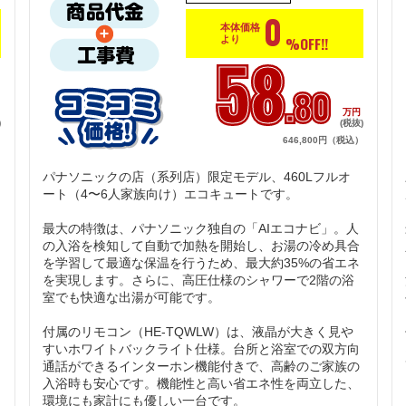
0
本体価格
%OFF!!
より
58
.80
円
万円
)
(税抜)
）
646,800円（税込）
パナソニックの店（系列店）限定モデル、460Lフルオ
ート（4〜6人家族向け）エコキュートです。

最大の特徴は、パナソニック独自の「AIエコナビ」。人
の入浴を検知して自動で加熱を開始し、お湯の冷め具合
を学習して最適な保温を行うため、最大約35%の省エネ
を実現します。さらに、高圧仕様のシャワーで2階の浴
室でも快適な出湯が可能です。

付属のリモコン（HE-TQWLW）は、液晶が大きく見や
すいホワイトバックライト仕様。台所と浴室での双方向
通話ができるインターホン機能付きで、高齢のご家族の
入浴時も安心です。機能性と高い省エネ性を両立した、
環境にも家計にも優しい一台です。