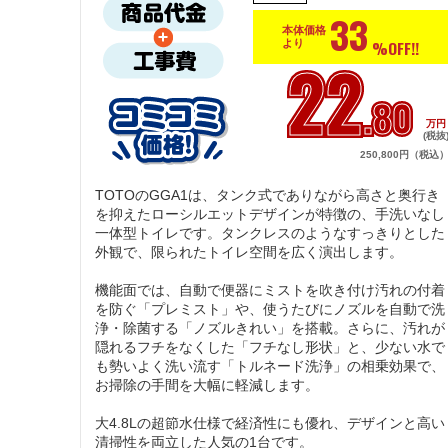
33
本体価格
%OFF!!
より
22
.80
万
(税抜
250,800円（税込
TOTOのGGA1は、タンク式でありながら高さと奥行き
を抑えたローシルエットデザインが特徴の、手洗いなし
一体型トイレです。タンクレスのようなすっきりとした
外観で、限られたトイレ空間を広く演出します。

機能面では、自動で便器にミストを吹き付け汚れの付着
を防ぐ「プレミスト」や、使うたびにノズルを自動で洗
浄・除菌する「ノズルきれい」を搭載。さらに、汚れが
隠れるフチをなくした「フチなし形状」と、少ない水で
も勢いよく洗い流す「トルネード洗浄」の相乗効果で、
お掃除の手間を大幅に軽減します。

大4.8Lの超節水仕様で経済性にも優れ、デザインと高い
清掃性を両立した人気の1台です。