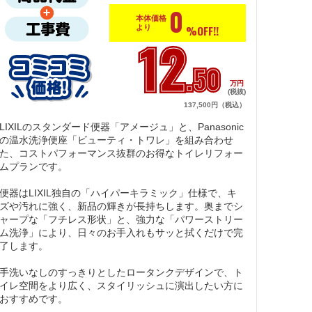
0
本体価格
%OFF!!
より
12
.50
万円
(税抜)
137,500円（税込）
LIXILのスタンダード便器「アメージュ」と、Panasonic
の温水洗浄便座「ビューティ・トワレ」を組み合わせ
た、コストパフォーマンス抜群のお得なトイレリフォー
ムプランです。

便器はLIXIL独自の「ハイパーキラミック」仕様で、キ
ズや汚れに強く、新品の輝きが長持ちします。奥までシ
ャープな「フチレス形状」と、強力な「パワーストリー
ム洗浄」により、日々のお手入れもサッと拭くだけで完
了します。

手洗いなしのすっきりとしたロータンクデザインで、ト
イレ空間をより広く、スタイリッシュに演出したい方に
おすすめです。