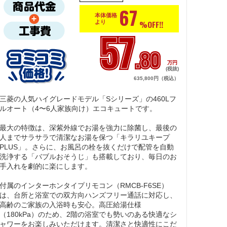
67
本体価格
%OFF!!
より
57
.80
万円
(税抜)
635,800円（税込）
三菱の人気ハイグレードモデル「Sシリーズ」の460Lフ
ルオート（4〜6人家族向け）エコキュートです。

最大の特徴は、深紫外線でお湯を強力に除菌し、最後の
人までサラサラで清潔なお湯を保つ「キラリユキープ
PLUS」。さらに、お風呂の栓を抜くだけで配管を自動
洗浄する「バブルおそうじ」も搭載しており、毎日のお
手入れを劇的に楽にします。

付属のインターホンタイプリモコン（RMCB-F6SE）
は、台所と浴室での双方向ハンズフリー通話に対応し、
高齢のご家族の入浴時も安心。高圧給湯仕様
（180kPa）のため、2階の浴室でも勢いのある快適なシ
ャワーをお楽しみいただけます。清潔さと快適性にこだ