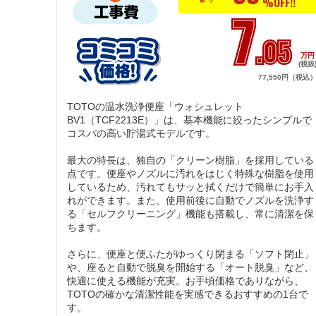
%OFF!!
7
.05
万
(税抜
77,550円（税込
TOTOの温水洗浄便座「ウォシュレット 
BV1（TCF2213E）」は、基本機能に絞ったシンプルで
コスパの高い貯湯式モデルです。

最大の特長は、独自の「クリーン樹脂」を採用している
点です。便座やノズルに汚れをはじく特殊な樹脂を使用
しているため、汚れてもサッと拭くだけで簡単にお手入
れができます。また、使用前後に自動でノズルを洗浄す
る「セルフクリーニング」機能も搭載し、常に清潔を保
ちます。

さらに、便座と便ふたがゆっくり閉まる「ソフト閉止」
や、座ると自動で脱臭を開始する「オート脱臭」など、
快適に使える機能が充実。お手頃価格でありながら、
TOTOの確かな清潔性能を実感できるおすすめの1台で
す。