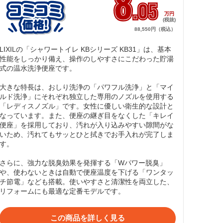
8
.05
万円
(税抜)
88,550円（税込）
LIXILの「シャワートイレ KBシリーズ KB31」は、基本
性能をしっかり備え、操作のしやすさにこだわった貯湯
式の温水洗浄便座です。

大きな特長は、おしり洗浄の「パワフル洗浄」と「マイ
ルド洗浄」にそれぞれ独立した専用のノズルを使用する
「レディスノズル」です。女性に優しい衛生的な設計と
なっています。また、便座の継ぎ目をなくした「キレイ
便座」を採用しており、汚れが入り込みやすい隙間がな
いため、汚れてもサッとひと拭きでお手入れが完了しま
す。

さらに、強力な脱臭効果を発揮する「Wパワー脱臭」
や、使わないときは自動で便座温度を下げる「ワンタッ
チ節電」なども搭載。使いやすさと清潔性を両立した、
リフォームにも最適な定番モデルです。
この商品を詳しく見る