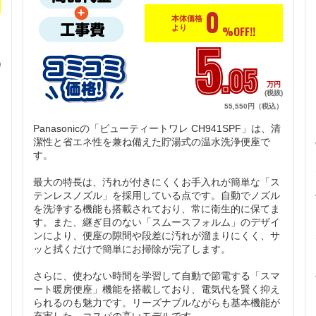
0
本体価格
%OFF!!
より
5
円
)
.05
）
万円
(税抜)
55,550円（税込）
Panasonicの「ビューティートワレ CH941SPF」は、清
潔性と省エネ性を兼ね備えた貯湯式の温水洗浄便座で
す。

最大の特長は、汚れが付きにくくお手入れが簡単な「ス
テンレスノズル」を採用している点です。自動でノズル
を洗浄する機能も搭載されており、常に衛生的に保てま
す。また、継ぎ目のない「スムースフォルム」のデザイ
ンにより、便座の隙間や段差に汚れが溜まりにくく、サ
ッと拭くだけで簡単にお掃除が完了します。

さらに、使わない時間を学習して自動で節電する「スマ
ート暖房便座」機能を搭載しており、電気代を賢く抑え
られるのも魅力です。リーズナブルながらも基本機能が
充実した、コスパの高いモデルです。