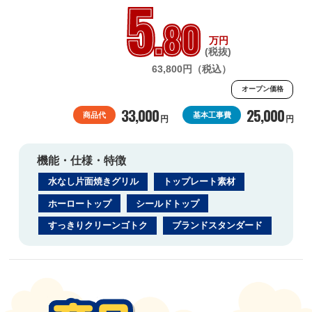
5
.80
万円
(税抜)
63,800円（税込）
オープン価格
33,000
25,000
商品代
基本工事費
円
円
機能・仕様・特徴
水なし片面焼きグリル
トップレート素材
ホーロートップ
シールドトップ
すっきりクリーンゴトク
ブランドスタンダード