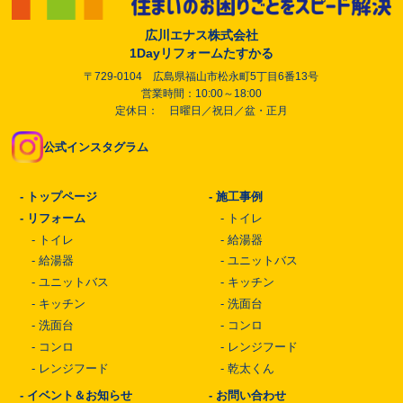
広川エナス株式会社
1Dayリフォームたすかる
〒729-0104 広島県福山市松永町5丁目6番13号
営業時間：10:00～18:00
定休日： 日曜日／祝日／盆・正月
公式インスタグラム
-
トップページ
-
施工事例
-
リフォーム
-
トイレ
-
トイレ
-
給湯器
-
給湯器
-
ユニットバス
-
ユニットバス
-
キッチン
-
キッチン
-
洗面台
-
洗面台
-
コンロ
-
コンロ
-
レンジフード
-
レンジフード
-
乾太くん
-
イベント＆お知らせ
-
お問い合わせ