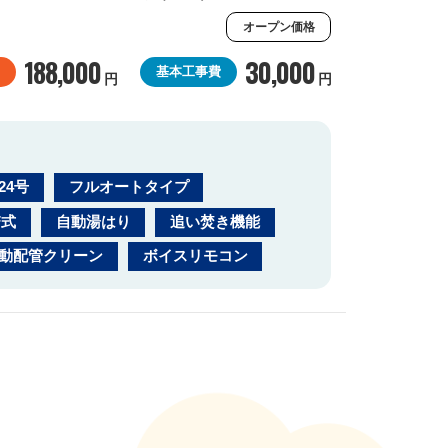
オープン価格
188,000
30,000
基本工事費
円
円
24号
フルオートタイプ
F式
自動湯はり
追い焚き機能
動配管クリーン
ボイスリモコン