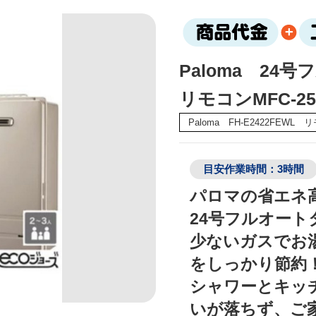
Paloma 24号
リモコンMFC-25
Paloma FH-E2422FEWL 
目安作業時間：3時間
パロマの省エネ
24号フルオー
少ないガスでお
をしっかり節約
シャワーとキッ
いが落ちず、ご