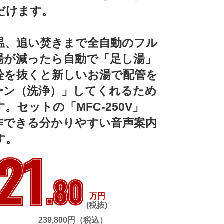
けます。

温、追い焚きまで全自動のフル
湯が減ったら自動で「足し湯」
栓を抜くと新しいお湯で配管を
ーン（洗浄）」してくれるため
。セットの「MFC-250V」
作できる分かりやすい音声案内
す。
21
.80
万円
(税抜)
239,800円（税込）