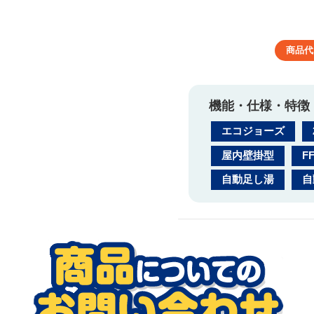
商品代
機能・仕様・特徴
エコジョーズ
屋内壁掛型
F
自動足し湯
自