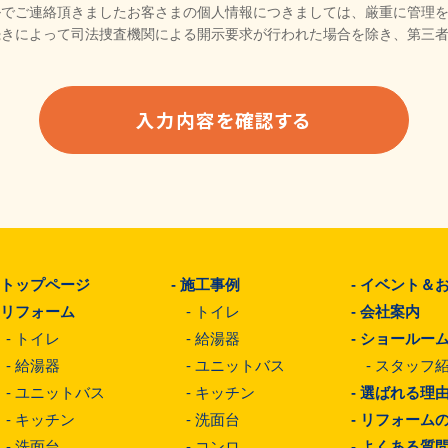
ルでご連絡頂きましたお客さまの個人情報につきましては、厳重に管理
続きによって司法捜査機関による開示要求が行われた場合を除き、第三
-
トップページ
-
施工事例
-
イベント＆
-
リフォーム
-
トイレ
-
会社案内
-
トイレ
-
給湯器
-
ショールー
-
給湯器
-
ユニットバス
-
スタッフ
-
ユニットバス
-
キッチン
-
選ばれる理
-
キッチン
-
洗面台
-
リフォーム
-
洗面台
-
コンロ
-
よくある質