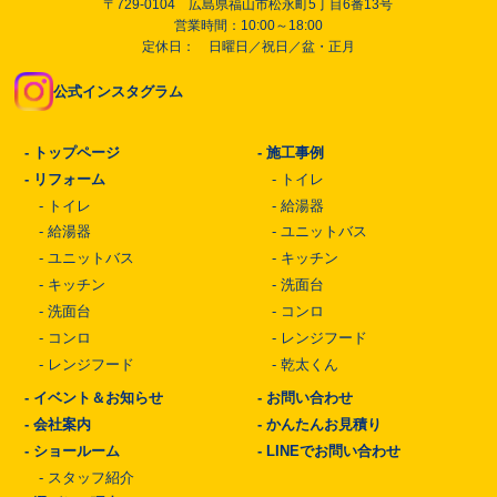
〒729-0104 広島県福山市松永町5丁目6番13号
営業時間：10:00～18:00
定休日： 日曜日／祝日／盆・正月
公式インスタグラム
-
トップページ
-
施工事例
-
リフォーム
-
トイレ
-
トイレ
-
給湯器
-
給湯器
-
ユニットバス
-
ユニットバス
-
キッチン
-
キッチン
-
洗面台
-
洗面台
-
コンロ
-
コンロ
-
レンジフード
-
レンジフード
-
乾太くん
-
イベント＆お知らせ
-
お問い合わせ
-
会社案内
-
かんたんお見積り
-
ショールーム
-
LINEでお問い合わせ
-
スタッフ紹介