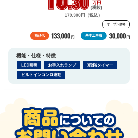
.30
万円
(税抜)
179,300円（税込）
オープン価格
133,000
30,000
商品代
基本工事費
円
円
機能・仕様・特徴
LED照明
お手入れランプ
3段階タイマー
ビルトインコンロ連動