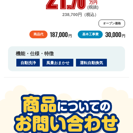
.70
万円
(税抜)
238,700円（税込）
オープン価格
187,000
30,000
商品代
基本工事費
円
円
機能・仕様・特徴
自動洗浄
風量おまかせ
運転自動換気