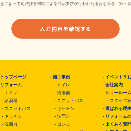
続きによって司法捜査機関による開示要求が行われた場合を除き、第三
-
トップページ
-
施工事例
-
イベント＆
-
リフォーム
-
トイレ
-
会社案内
-
トイレ
-
給湯器
-
ショールー
-
給湯器
-
ユニットバス
-
スタッフ
-
ユニットバス
-
キッチン
-
選ばれる理
-
キッチン
-
洗面台
-
リフォーム
-
洗面台
-
コンロ
-
よくある質