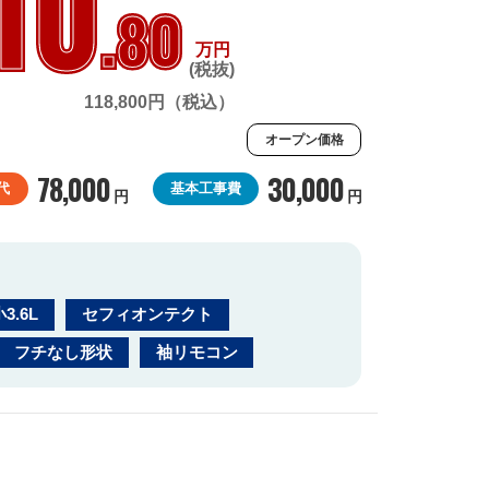
10
.80
万円
(税抜)
118,800円（税込）
オープン価格
78,000
30,000
代
基本工事費
円
円
3.6L
セフィオンテクト
フチなし形状
袖リモコン