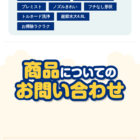
プレミスト
ノズルきれい
フチなし形状
トルネード洗浄
超節水大4.8L
お掃除ラクラク