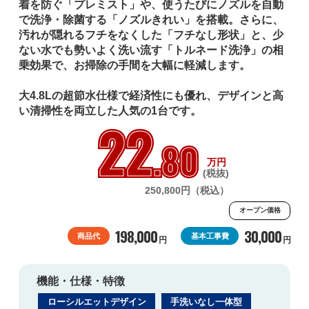
着を防ぐ「プレミスト」や、使うたびにノズルを自動
で洗浄・除菌する「ノズルきれい」を搭載。さらに、
汚れが隠れるフチをなくした「フチなし形状」と、少
ない水でも勢いよく洗い流す「トルネード洗浄」の相
乗効果で、お掃除の手間を大幅に軽減します。

大4.8Lの超節水仕様で経済性にも優れ、デザインと高
い清掃性を両立した人気の1台です。
22
.80
万円
(税抜)
250,800円（税込）
オープン価格
198,000
30,000
商品代
基本工事費
円
円
機能・仕様・特徴
ローシルエットデザイン
手洗いなし一体型