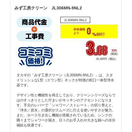
みず工房クリーン JL306MN-9NL2
JL306MN-9NL2
0
本体価格
より
%OFF!!
3
.68
万円
(税抜)
40,480円（税込）
タカギの「みず工房クリーン（JL306MN-9NL2）」は、スタ
イリッシュなL型（スワン型）ネックが特徴の蛇口一体型浄水
器です。

デザイン性と機能性を両立しており、クリーンシリーズならで
はのすっきりとした佇まいがキッチンのアクセントになりま
す。手元のレバーで「シャワー／ストレート」の切り替えと、
「浄水／原水」の選択がスムーズに行える使いやすさが魅力。
また、ホース引き出し機能が搭載されているため、シンクの
隅々までシャワーが届き、日々のお手入れや大きな鍋への水分
補給も快適です。
