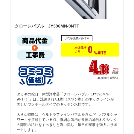
クローレバブル JY396MN-9NTF
JY396MN-9NTF
0
本体価格
より
%OFF!!
4
.18
万円
(税抜)
45,980円（税込）
タカギの蛇口一体型浄水器「クローレバブル（JY396MN-
9NTF）」は、洗練されたL型（スワン型）のネックラインが
美しいワンホールタイプのキッチン水栓です。

大きな特徴は、ウルトラファインバブルを含んだ「バブルシャ
ワー」を搭載している点。微細な気泡が食器の油汚れやシンク
の隙間の汚れをすっきりと洗い流し、毎日の家事を強力にサポ
ートします。
