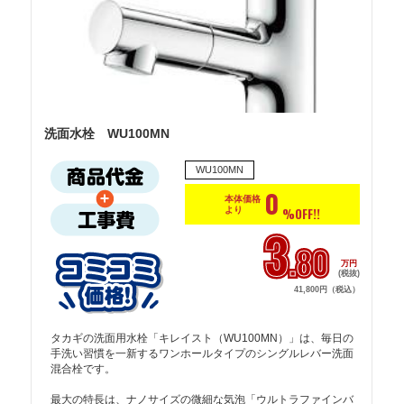
洗面水栓 WU100MN
WU100MN
0
本体価格
より
%OFF!!
3
.80
万円
(税抜)
41,800円（税込）
タカギの洗面用水栓「キレイスト（WU100MN）」は、毎日の
手洗い習慣を一新するワンホールタイプのシングルレバー洗面
混合栓です。

最大の特長は、ナノサイズの微細な気泡「ウルトラファインバ