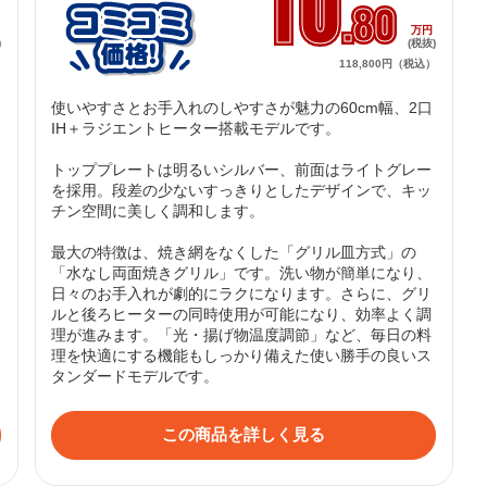
10
.80
円
万円
)
(税抜)
）
118,800円（税込）
使いやすさとお手入れのしやすさが魅力の60cm幅、2口
IH＋ラジエントヒーター搭載モデルです。

トッププレートは明るいシルバー、前面はライトグレー
を採用。段差の少ないすっきりとしたデザインで、キッ
チン空間に美しく調和します。

最大の特徴は、焼き網をなくした「グリル皿方式」の
「水なし両面焼きグリル」です。洗い物が簡単になり、
日々のお手入れが劇的にラクになります。さらに、グリ
ルと後ろヒーターの同時使用が可能になり、効率よく調
理が進みます。「光・揚げ物温度調節」など、毎日の料
理を快適にする機能もしっかり備えた使い勝手の良いス
タンダードモデルです。
この商品を詳しく見る