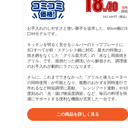
18
.40
万
(税抜
202,400円（税込
お手入れのしやすさと使い勝手を追求した、60cm幅の3
口IHモデルです。

キッチンを明るく見せるシルバーのトッププレートに、
3口すべてが鉄・ステンレス鍋に対応。最大の特徴は、
焼き網をなくした「グリル皿方式」の「水なし両面焼き
グリル」です。面倒だった網洗いから解放され、調理後
のお手入れが劇的にラクになります。

さらに、これまでできなかった「グリルと後ろヒーター
の同時使用」が可能となり、複数のおかずを同時進行で
作れるなど時短調理に貢献。「レンジフード連動」や10
度刻みの「光・揚げ物温度調節」など、毎日の料理を快
適にサポートする便利な機能が充実した一台です。
この商品を詳しく見る