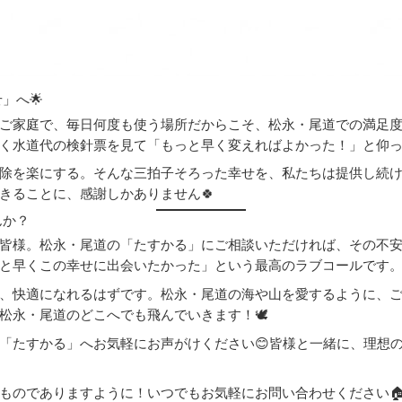
」へ🌟
ご家庭で、毎日何度も使う場所だからこそ、松永・尾道での満足
く水道代の検針票を見て「もっと早く変えればよかった！」と仰
除を楽にする。そんな三拍子そろった幸せを、私たちは提供し続
きることに、感謝しかありません🍀
んか？
皆様。松永・尾道の「たすかる」にご相談いただければ、その不
と早くこの幸せに出会いたかった」という最高のラブコールです
、快適になれるはずです。松永・尾道の海や山を愛するように、
永・尾道のどこへでも飛んでいきます！🕊️
「たすかる」へお気軽にお声がけください😊皆様と一緒に、理想
ものでありますように！いつでもお気軽にお問い合わせください🏠