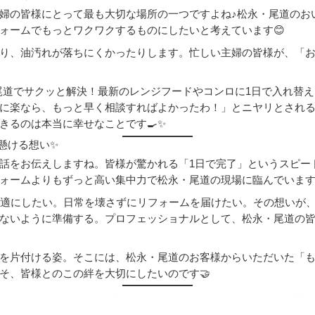
婦の皆様にとって最も大切な場所の一つですよね♪松永・尾道のお
ォームでもっとワクワクするものにしたいと考えています😊
り、油汚れが落ちにくかったりします。忙しい主婦の皆様が、「お
・尾道でサクッと解決！最新のレンジフードやコンロに1日で入れ替
に楽なら、もっと早く相談すればよかったわ！」とニヤリとされ
きるのは本当に幸せなことです🍳✨
に懸ける想い✨
話をお伝えしますね。皆様が驚かれる「1日で完了」というスピー
ォームよりもずっと高い集中力で松永・尾道の現場に臨んでいます
快適にしたい。日常を壊さずにリフォームを届けたい。その想いが
ないように準備する。プロフェッショナルとして、松永・尾道の皆
を片付ける姿。そこには、松永・尾道のお客様からいただいた「
そ、皆様とのこの絆を大切にしたいのです🤝