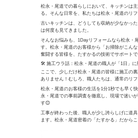
松永・尾道での暮らしにおいて、キッチンは主
る。そんな日常を、私たちは松永・尾道のリフ
古いキッチンは、どうしても収納が少なかった
は何度も見てきました。
そんなお悩みも、1Dayリフォームなら松永
す。松永・尾道のお客様から「お掃除がこんな
奮闘する皆様を、たすかるの技術でサポートで
🛠️ 施工ウラ話：松永・尾道の職人が「1日」
ここで、少しだけ松永・尾道の皆様に施工の裏
ありません！むしろ、職人たちは、通常のリフ
松永・尾道のお客様の生活を1分1秒でも早く
永・尾道での事前調査を徹底し、現場で迷いが
す😊
工事が終わった後、職人が少し誇らしげに道具
ます。松永・尾道密着の「たすかる」だからこ