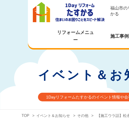
福山市の
かる
リフォームメニュ
施工事例
ー
イベント＆お
1Dayリフォームたすかるのイベント情報や
TOP
>
イベント＆お知らせ
>
その他
>
【施工ウラ話】松