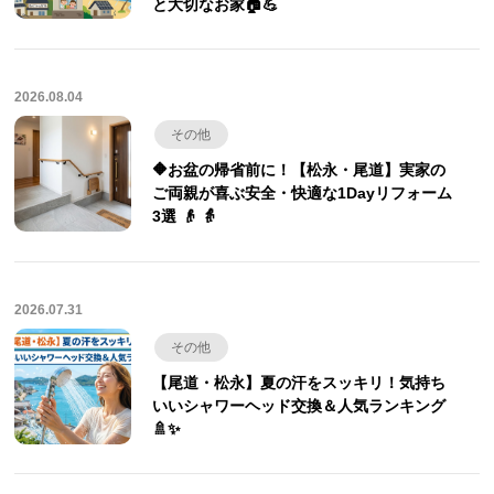
と大切なお家🏠💪
2026.08.04
その他
🔶お盆の帰省前に！【松永・尾道】実家の
ご両親が喜ぶ安全・快適な1Dayリフォーム
3選 👴 👵
2026.07.31
その他
【尾道・松永】夏の汗をスッキリ！気持ち
いいシャワーヘッド交換＆人気ランキング
🚿✨