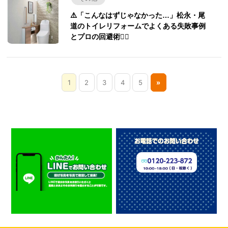
⚠️「こんなはずじゃなかった…」松永・尾
道のトイレリフォームでよくある失敗事例
とプロの回避術🙅‍♀️
1
2
3
4
5
»