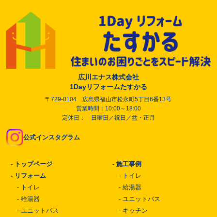
広川エナス株式会社
1Dayリフォームたすかる
〒729-0104 広島県福山市松永町5丁目6番13号
営業時間：10:00～18:00
定休日： 日曜日／祝日／盆・正月
公式インスタグラム
-
トップページ
-
施工事例
-
リフォーム
-
トイレ
-
トイレ
-
給湯器
-
給湯器
-
ユニットバス
-
ユニットバス
-
キッチン