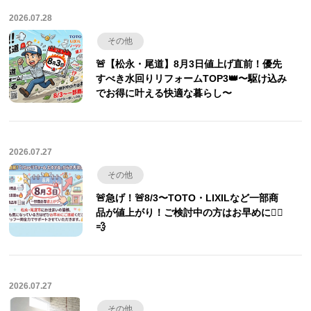
2026.07.28
その他
🚨【松永・尾道】8月3日値上げ直前！優先
すべき水回りリフォームTOP3👑〜駆け込み
でお得に叶える快適な暮らし〜
2026.07.27
その他
🚨急げ！🚨8/3〜TOTO・LIXILなど一部商
品が値上がり！ご検討中の方はお早めに🏃‍♂️
💨
2026.07.27
その他