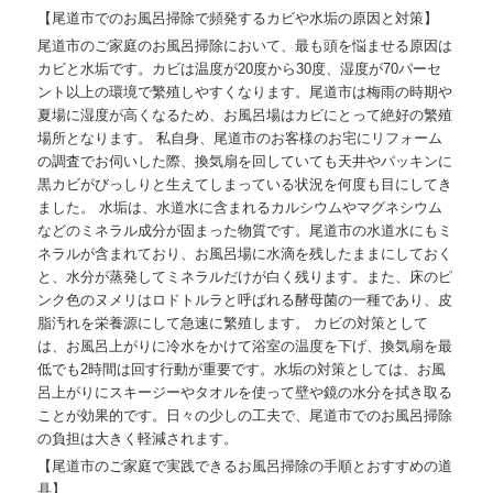
【尾道市でのお風呂掃除で頻発するカビや水垢の原因と対策】
尾道市のご家庭のお風呂掃除において、最も頭を悩ませる原因は
カビと水垢です。カビは温度が20度から30度、湿度が70パーセ
ント以上の環境で繁殖しやすくなります。尾道市は梅雨の時期や
夏場に湿度が高くなるため、お風呂場はカビにとって絶好の繁殖
場所となります。 私自身、尾道市のお客様のお宅にリフォーム
の調査でお伺いした際、換気扇を回していても天井やパッキンに
黒カビがびっしりと生えてしまっている状況を何度も目にしてき
ました。 水垢は、水道水に含まれるカルシウムやマグネシウム
などのミネラル成分が固まった物質です。尾道市の水道水にもミ
ネラルが含まれており、お風呂場に水滴を残したままにしておく
と、水分が蒸発してミネラルだけが白く残ります。また、床のピ
ンク色のヌメリはロドトルラと呼ばれる酵母菌の一種であり、皮
脂汚れを栄養源にして急速に繁殖します。 カビの対策として
は、お風呂上がりに冷水をかけて浴室の温度を下げ、換気扇を最
低でも2時間は回す行動が重要です。水垢の対策としては、お風
呂上がりにスキージーやタオルを使って壁や鏡の水分を拭き取る
ことが効果的です。日々の少しの工夫で、尾道市でのお風呂掃除
の負担は大きく軽減されます。
【尾道市のご家庭で実践できるお風呂掃除の手順とおすすめの道
具】