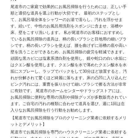
尾道市のご家庭で効果的にお風呂掃除を行うためには、正しい手
順と適切な道具を選ぶ行動が大切です。 最初のステップとし
て、お風呂場全体をシャワーのお湯で濡らし、汚れを浮かせま
す。続いて、中性のお風呂用洗剤をスポンジに含ませ、浴槽や
床、壁をこすり洗いします。 私が尾道市のお客様におすすめし
ているお風呂掃除の道具は、柄の長いブラシと目地用の細いブラ
シです。柄の長いブラシを使えば、腰を曲げずに浴槽の底や高い
壁を洗うことができるため、お風呂掃除の疲労を軽減できます。
頑固な黒カビには塩素系漂白剤を使用し、鏡や蛇口の白い水垢に
はクエン酸を使用します。クエン酸を水で薄めたクエン酸水を水
垢にスプレーし、ラップでパックをして30分ほど放置すると、汚
れが分解されて驚くほど綺麗に落ちます。床の凸凹に入り込んだ
ピンク汚れには、重曹を振りかけて細いブラシで擦る方法が非常
に有効です。 尾道市のホームセンターやドラッグストアには、
お風呂掃除に便利な専用の洗剤や掃除グッズが多数販売されてい
ます。ご自宅の汚れの種類に合わせて道具を選び、週に1回は念
入りなお風呂掃除を行う行動をお勧めします。
【尾道市でお風呂掃除をプロのクリーニング業者に依頼するメリ
ットとデメリット】
尾道市でお風呂掃除を専門のハウスクリーニング業者に依頼する