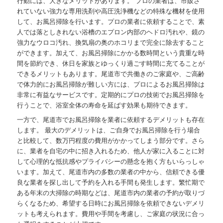
行動には、大きなメリットがあります。 プロの業者は、市販さ
れていない強力な専用洗剤や高圧洗浄機などの特殊な機材を使用
して、お風呂掃除を行います。プロの業者に依頼することで、素
人では落としきれない浴槽のエプロン内部のヘドロ汚れや、鏡の
強力なウロコ汚れ、換気扇の奥のホコリまで完全に除去すること
ができます。加えて、お風呂掃除にかかる数時間という貴重な時
間を節約でき、休日を家族とゆっくり過ごす時間に充てることが
できるメリットもあります。尾道市で共働きのご家庭や、ご高齢
で体力的にお風呂掃除が難しい方には、プロによるお風呂掃除は
非常に有益なサービスです。定期的にプロの技術でお風呂掃除を
行うことで、浴室全体の寿命を延ばす効果も期待できます。
一方で、尾道市でお風呂掃除を業者に依頼するデメリットも存在
します。 最大のデメリットは、ご自身でお風呂掃除を行う場合
と比較して、数万円程度の費用がかかってしまう部分です。さら
に、業者を自宅の中に招き入れるため、他人が家に入ることに対
して心理的な抵抗感やプライバシーの懸念を抱く方もいらっしゃ
います。加えて、尾道市内の多数の業者の中から、信頼できる優
良な業者を探し出して予約を入れる手間も発生します。繁忙期で
ある年末の大掃除の時期などは、尾道市内の業者の予約が取りづ
らくなるため、希望する日時にお風呂掃除を依頼できないデメリ
ットも考えられます。費用や手間を考慮し、ご家庭の状況に合っ