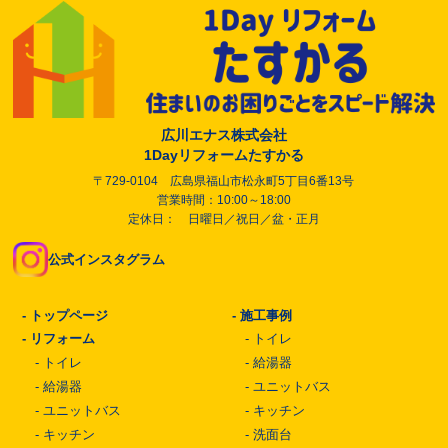
広川エナス株式会社
1Dayリフォームたすかる
〒729-0104 広島県福山市松永町5丁目6番13号
営業時間：10:00～18:00
定休日： 日曜日／祝日／盆・正月
公式インスタグラム
-
トップページ
-
施工事例
-
リフォーム
-
トイレ
-
トイレ
-
給湯器
-
給湯器
-
ユニットバス
-
ユニットバス
-
キッチン
-
キッチン
-
洗面台