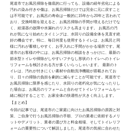
尾道市でお風呂掃除を徹底的に行っても、設備の経年劣化による
汚れの染み付きや傷は、お風呂掃除だけでは完全に元に戻すこと
は不可能です。お風呂の寿命は一般的に15年から20年と言われて
おり、交換時期を迎えると、お風呂掃除の手間が増えるだけでな
く、給湯器の故障や水漏れのリスクも高まります。 お風呂の汚
れが気になり始めたタイミングは、水回りの設備全体を見直す絶
好の機会です。特に、毎日何度も使用するトイレは、お風呂と同
様に汚れが蓄積しやすく、お手入れに手間がかかる場所です。尾
道市のお客様の中には、お風呂掃除の相談をきっかけに、最新の
節水型トイレや掃除がしやすいフチなし形状のトイレへのトイレ
リフォームを検討される方が多くいらっしゃいます。 最新のト
イレは、汚れが付きにくい素材や自動洗浄機能が搭載されてお
り、日々の掃除の負担を劇的に減らすことが可能です。尾道市で
お風呂掃除に限界を感じたり、水回りの老朽化が気になったりし
た場合は、お風呂のリフォームと合わせてトイレリフォームも一
緒に検討することで、お家全体の快適性が大きく向上します。
【まとめ】
今回の記事では、尾道市のご家庭に向けたお風呂掃除の原因と対
策、ご自身で行うお風呂掃除の手順、プロの業者に依頼するメリ
ットやデメリット、業者の選び方と料金相場、そしてトイレリフ
ォームの重要性について解説しました。尾道市の気候に合わせた