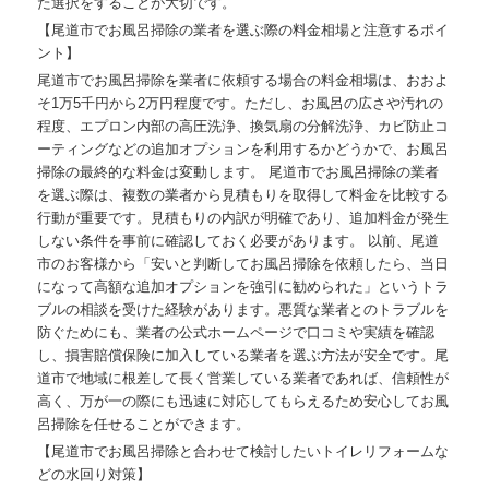
た選択をすることが大切です。
【尾道市でお風呂掃除の業者を選ぶ際の料金相場と注意するポイ
ント】
尾道市でお風呂掃除を業者に依頼する場合の料金相場は、おおよ
そ1万5千円から2万円程度です。ただし、お風呂の広さや汚れの
程度、エプロン内部の高圧洗浄、換気扇の分解洗浄、カビ防止コ
ーティングなどの追加オプションを利用するかどうかで、お風呂
掃除の最終的な料金は変動します。 尾道市でお風呂掃除の業者
を選ぶ際は、複数の業者から見積もりを取得して料金を比較する
行動が重要です。見積もりの内訳が明確であり、追加料金が発生
しない条件を事前に確認しておく必要があります。 以前、尾道
市のお客様から「安いと判断してお風呂掃除を依頼したら、当日
になって高額な追加オプションを強引に勧められた」というトラ
ブルの相談を受けた経験があります。悪質な業者とのトラブルを
防ぐためにも、業者の公式ホームページで口コミや実績を確認
し、損害賠償保険に加入している業者を選ぶ方法が安全です。尾
道市で地域に根差して長く営業している業者であれば、信頼性が
高く、万が一の際にも迅速に対応してもらえるため安心してお風
呂掃除を任せることができます。
【尾道市でお風呂掃除と合わせて検討したいトイレリフォームな
どの水回り対策】