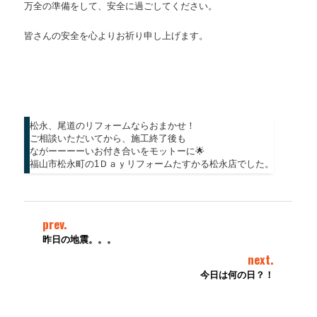
万全の準備をして、安全に過ごしてください。
皆さんの安全を心よりお祈り申し上げます。
松永、尾道のリフォームならおまかせ！
ご相談いただいてから、施工終了後も
ながーーーーいお付き合いをモットーに🌟
福山市松永町の1Ｄａｙリフォームたすかる松永店でした。
prev.
昨日の地震。。。
next.
今日は何の日？！