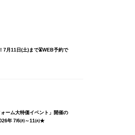
月11日(土)まで⏳WEB予約で
フォーム大特価イベント」開催の
6年 7/6㈪～11㈫★