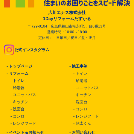
広川エナス株式会社
1Dayリフォームたすかる
〒729-0104 広島県福山市松永町5丁目6番13号
営業時間：10:00～18:00
定休日： 日曜日／祝日／盆・正月
公式インスタグラム
-
トップページ
-
施工事例
-
リフォーム
-
トイレ
-
トイレ
-
給湯器
-
給湯器
-
ユニットバス
-
ユニットバス
-
キッチン
-
キッチン
-
洗面台
-
洗面台
-
コンロ
-
コンロ
-
レンジフード
-
レンジフード
-
乾太くん
-
イベント＆お知らせ
-
お問い合わせ