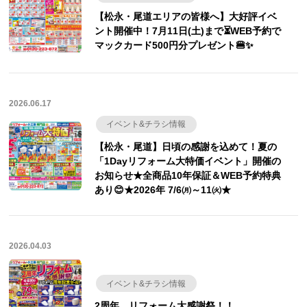
【松永・尾道エリアの皆様へ】大好評イベ
ント開催中！7月11日(土)まで⏳WEB予約で
マックカード500円分プレゼント🍔✨
2026.06.17
イベント&チラシ情報
【松永・尾道】日頃の感謝を込めて！夏の
「1Dayリフォーム大特価イベント」開催の
お知らせ★全商品10年保証＆WEB予約特典
あり😊★2026年 7/6㈪～11㈫★
2026.04.03
イベント&チラシ情報
2周年 リフォーム大感謝祭！！