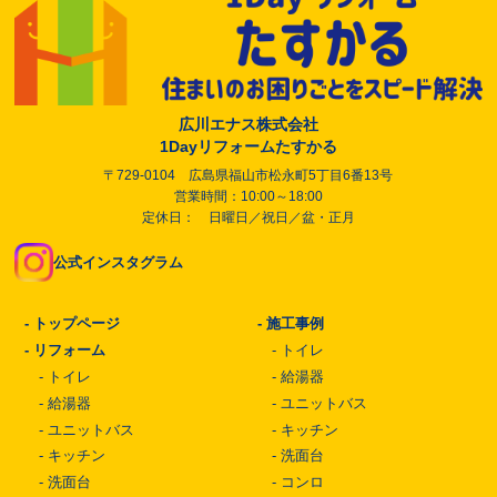
広川エナス株式会社
1Dayリフォームたすかる
〒729-0104 広島県福山市松永町5丁目6番13号
営業時間：10:00～18:00
定休日： 日曜日／祝日／盆・正月
公式インスタグラム
-
トップページ
-
施工事例
-
リフォーム
-
トイレ
-
トイレ
-
給湯器
-
給湯器
-
ユニットバス
-
ユニットバス
-
キッチン
-
キッチン
-
洗面台
-
洗面台
-
コンロ