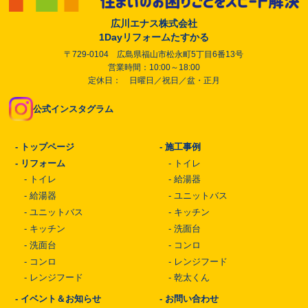
広川エナス株式会社
1Dayリフォームたすかる
〒729-0104 広島県福山市松永町5丁目6番13号
営業時間：10:00～18:00
定休日： 日曜日／祝日／盆・正月
公式インスタグラム
-
トップページ
-
施工事例
-
リフォーム
-
トイレ
-
トイレ
-
給湯器
-
給湯器
-
ユニットバス
-
ユニットバス
-
キッチン
-
キッチン
-
洗面台
-
洗面台
-
コンロ
-
コンロ
-
レンジフード
-
レンジフード
-
乾太くん
-
イベント＆お知らせ
-
お問い合わせ